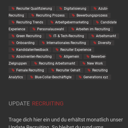
Recruiter Qualifizierung
Digitalisierung
Azubi-
Recruiting
Recruiting Prozess
Bewerbungsprozess
Recruiting Trends
Arbeitgebermarketing
Candidate
Experience
Personalauswahl
Arbeiten im Recruiting
Green Recruiting
IT- & Tech-Recruiting
Arbeitsmarkt
Onboarding
Internationales Recruiting
Diversity
Kandidatenfeedback
Recruiter Experience
Absolventen-Recruiting
Allgemein
Bewerber-
Zielgruppen
Recruiting Arbeitsmarkt
New Work
Female Recruiting
Recruiter Gehalt
Recruiting
Analytics
Blue-Collar-Beschäftigte
Generations xyz
UPDATE
RECRUITING
Trage dich hier ein und du erhältst monatlich unser
Update Recruiting. So bleibst du rund ums