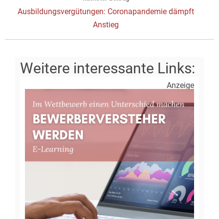
Next
Ausbildungsvergütungen: Coronapandemie dämpft
post:
Anstieg
Anzeige