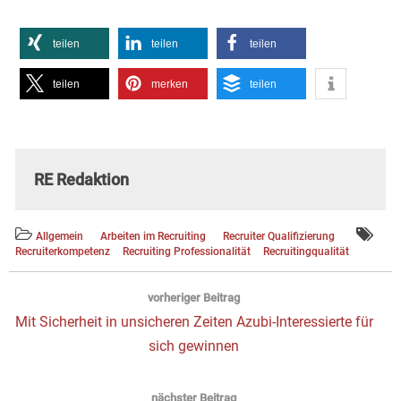
teilen
teilen
teilen
teilen
merken
teilen
RE Redaktion
Allgemein
Arbeiten im Recruiting
Recruiter Qualifizierung
Recruiterkompetenz
Recruiting Professionalität
Recruitingqualität
Beitragsnavigation
vorheriger Beitrag
Vorheriger
Mit Sicherheit in unsicheren Zeiten Azubi-Interessierte für
Beitrag:
sich gewinnen
nächster Beitrag