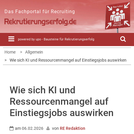
Skip
to
Das Fachportal für Recruiting
content
powered by upo - Bausteine für Rekrutierungserfolg
Home
Allgemein
Wie sich KI und Ressourcenmangel auf Einstiegsjobs auswirken
Wie sich KI und
Ressourcenmangel auf
Einstiegsjobs auswirken
am
06.02.2026
von
RE Redaktion