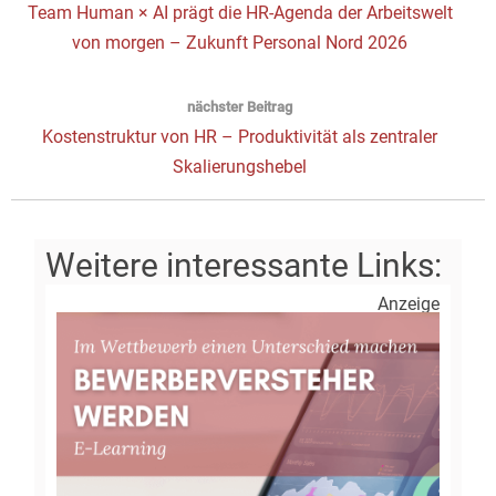
Vorheriger
Team Human × AI prägt die HR-Agenda der Arbeitswelt
Beitrag:
von morgen – Zukunft Personal Nord 2026
nächster Beitrag
Next
Kostenstruktur von HR – Produktivität als zentraler
post:
Skalierungshebel
Anzeige