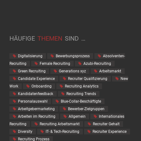
HÄUFIGE
THEMEN
SIND
…
Digitalisierung
Bewerbungsprozess
Absolventen-
Recruiting
Female Recruiting
Azubi-Recruiting
Green Recruiting
Generations xyz
Arbeitsmarkt
Candidate Experience
Recruiter Qualifizierung
New
Work
Onboarding
Recruiting Analytics
Kandidatenfeedback
Recruiting Trends
Personalauswahl
Blue-Collar-Beschäftigte
Arbeitgebermarketing
Bewerber-Zielgruppen
Arbeiten im Recruiting
Allgemein
Internationales
Recruiting
Recruiting Arbeitsmarkt
Recruiter Gehalt
Diversity
IT- & Tech-Recruiting
Recruiter Experience
Recruiting Prozess