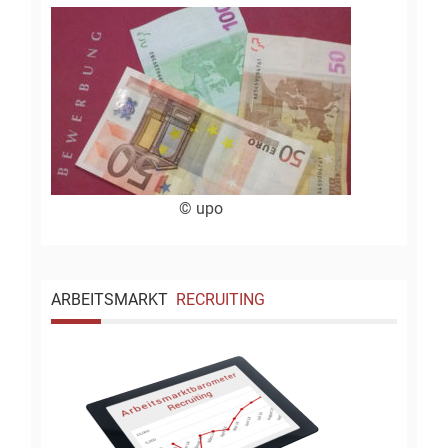
© upo
ARBEITSMARKT
RECRUITING