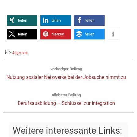
teilen
teilen
teilen
teilen
merken
teilen
Allgemein
Beitragsnavigation
vorheriger Beitrag
Vorheriger
Nutzung sozialer Netzwerke bei der Jobsuche nimmt zu
Beitrag:
nächster Beitrag
Next
Berufsausbildung – Schlüssel zur Integration
post: