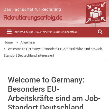
Skip
to
Das Fachportal für Recruiting
content
powered by upo - Bausteine für Rekrutierungserfolg
Home
Allgemein
Welcome to Germany: Besonders EU-Arbeitskräfte sind am Job-
Standort Deutschland interessiert
Welcome to Germany:
Besonders EU-
Arbeitskräfte sind am Job-
Standort Deutschland