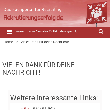
Skip
to
Das Fachportal für Recruiting
content
powered by upo - Bausteine für Rekrutierungserfolg
Home
Vielen Dank für deine Nachricht!
VIELEN DANK FÜR DEINE
NACHRICHT!
RE
FACH-/
BLOGBEITRÄGE