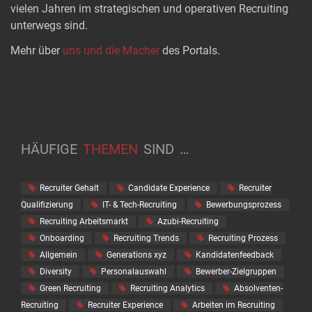
vielen Jahren im strategischen und operativen Recruiting
unterwegs sind.
Mehr über
uns und die Macher
des Portals.
HÄUFIGE
THEMEN
SIND
…
Recruiter Gehalt
Candidate Experience
Recruiter
Qualifizierung
IT- & Tech-Recruiting
Bewerbungsprozess
Recruiting Arbeitsmarkt
Azubi-Recruiting
Onboarding
Recruiting Trends
Recruiting Prozess
Allgemein
Generations xyz
Kandidatenfeedback
Diversity
Personalauswahl
Bewerber-Zielgruppen
Green Recruiting
Recruiting Analytics
Absolventen-
Recruiting
Recruiter Experience
Arbeiten im Recruiting