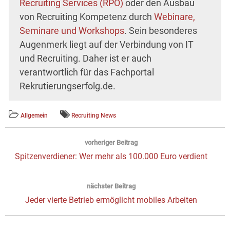
Recruiting Services (RPO)
oder den Ausbau
von Recruiting Kompetenz durch
Webinare,
Seminare und Workshops
. Sein besonderes
Augenmerk liegt auf der Verbindung von IT
und Recruiting. Daher ist er auch
verantwortlich für das Fachportal
Rekrutierungserfolg.de.
Allgemein
Recruiting News
Beitragsnavigation
vorheriger Beitrag
Vorheriger
Spitzenverdiener: Wer mehr als 100.000 Euro verdient
Beitrag:
nächster Beitrag
Next
Jeder vierte Betrieb ermöglicht mobiles Arbeiten
post: