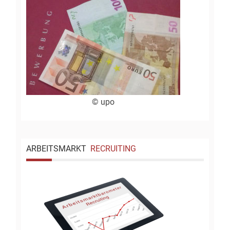
© upo
ARBEITSMARKT
RECRUITING