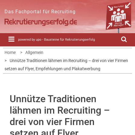
Skip
to
Das Fachportal für Recruiting
content
powered by upo - Bausteine für Rekrutierungserfolg
Home
Allgemein
Unnütze Traditionen lähmen im Recruiting – drei von vier Firmen
setzen auf Flyer, Empfehlungen und Plakatwerbung
Unnütze Traditionen
lähmen im Recruiting –
drei von vier Firmen
setzen auf Flyer,