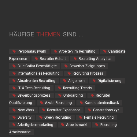
HÄUFIGE
THEMEN
SIND
…
Personalauswahl
Arbeiten im Recruiting
Candidate
Experience
Recruiter Gehalt
Recruiting Analytics
Blue-Collar-Beschäftigte
Bewerber-Zielgruppen
Internationales Recruiting
Recruiting Prozess
Absolventen-Recruiting
Allgemein
Digitalisierung
IT- & Tech-Recruiting
Recruiting Trends
Bewerbungsprozess
Onboarding
Recruiter
Qualifizierung
Azubi-Recruiting
Kandidatenfeedback
New Work
Recruiter Experience
Generations xyz
Diversity
Green Recruiting
Female Recruiting
Arbeitgebermarketing
Arbeitsmarkt
Recruiting
Arbeitsmarkt