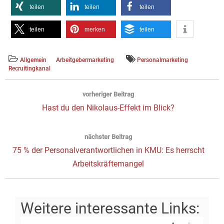
teilen
teilen
teilen
teilen
merken
teilen
Allgemein
Arbeitgebermarketing
Personalmarketing
Recruitingkanal
Beitragsnavigation
vorheriger Beitrag
Vorheriger
Hast du den Nikolaus-Effekt im Blick?
Beitrag:
nächster Beitrag
Next
75 % der Personalverantwortlichen in KMU: Es herrscht
post:
Arbeitskräftemangel