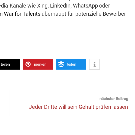
ia-Kanäle wie Xing, LinkedIn, WhatsApp oder
im
War for Talents
überhaupt für potenzielle Bewerber
teilen
merken
teilen
nächster Beitrag
Next
Jeder Dritte will sein Gehalt prüfen lassen
post: