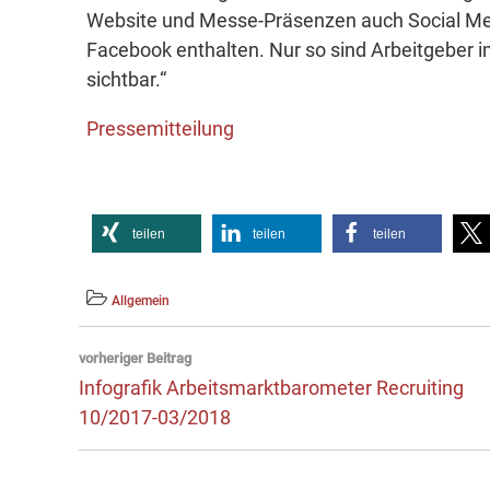
Website und Messe-Präsenzen auch Social Med
Facebook enthalten. Nur so sind Arbeitgeber 
sichtbar.“
Pressemitteilung
teilen
teilen
teilen
Allgemein
Beitragsnavigation
vorheriger Beitrag
Vorheriger
Infografik Arbeitsmarktbarometer Recruiting
Beitrag:
10/2017-03/2018