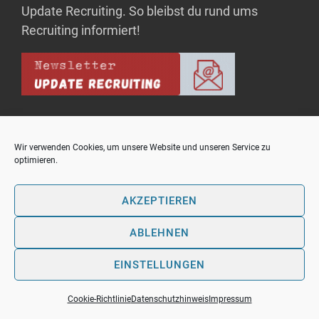
Update Recruiting. So bleibst du rund ums
Recruiting informiert!
Wir verwenden Cookies, um unsere Website und unseren Service zu
optimieren.
Copyright © upo - Bausteine für Rekrutierungserfolg
Theme: OnlineMag by
eVisionThemes
AKZEPTIEREN
Kontakt
Mediadaten
Datenschutzhinweis
ABLEHNEN
Cookie-Richtlinie (EU)
AGB
Impressum
EINSTELLUNGEN
Cookie-Richtlinie
Datenschutzhinweis
Impressum