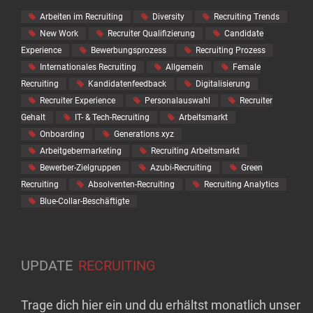
Arbeiten im Recruiting
Diversity
Recruiting Trends
New Work
Recruiter Qualifizierung
Candidate
Experience
Bewerbungsprozess
Recruiting Prozess
Internationales Recruiting
Allgemein
Female
Recruiting
Kandidatenfeedback
Digitalisierung
Recruiter Experience
Personalauswahl
Recruiter
Gehalt
IT- & Tech-Recruiting
Arbeitsmarkt
Onboarding
Generations xyz
Arbeitgebermarketing
Recruiting Arbeitsmarkt
Bewerber-Zielgruppen
Azubi-Recruiting
Green
Recruiting
Absolventen-Recruiting
Recruiting Analytics
Blue-Collar-Beschäftigte
UPDATE
RECRUITING
Trage dich hier ein und du erhältst monatlich unser