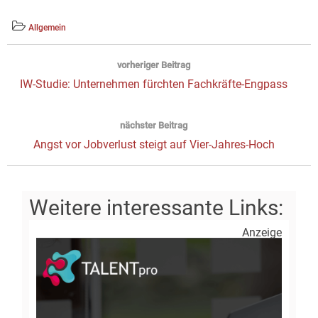
Allgemein
Beitragsnavigation
vorheriger Beitrag
Vorheriger
IW-Studie: Unternehmen fürchten Fachkräfte-Engpass
Beitrag:
nächster Beitrag
Next
Angst vor Jobverlust steigt auf Vier-Jahres-Hoch
post:
Anzeige