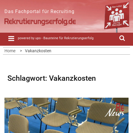
Skip
to
Das Fachportal für Recruiting
content
powered by upo - Bausteine für Rekrutierungserfolg
Home
Vakanzkosten
Schlagwort:
Vakanzkosten