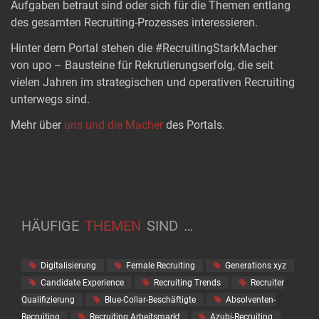
Aufgaben betraut sind oder sich für die Themen entlang
des gesamten Recruiting-Prozesses interessieren.
Hinter dem Portal stehen die #RecruitingStarkMacher
von upo – Bausteine für Rekrutierungserfolg, die seit
vielen Jahren im strategischen und operativen Recruiting
unterwegs sind.
Mehr über
uns und die Macher
des Portals.
HÄUFIGE
THEMEN
SIND
…
Digitalisierung
Female Recruiting
Generations xyz
Candidate Experience
Recruiting Trends
Recruiter
Qualifizierung
Blue-Collar-Beschäftigte
Absolventen-
Recruiting
Recruiting Arbeitsmarkt
Azubi-Recruiting