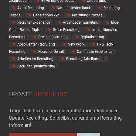
Zielgruppen
Bewerbungsprozess
Onboarding
Azubi-Recruiting
Kandidatenfeedback
Recruiting
Trends
Generations xyz
Recruiting Prozess
Recruiter Experience
Arbeitgebermarketing
Blue-
Collar-Beschäftigte
Green Recruiting
Internationales
Recruiting
Female Recruiting
Digitalisierung
Absolventen-Recruiting
New Work
IT- & Tech-
Recruiting
Recruiter Gehalt
Candidate Experience
Arbeiten im Recruiting
Recruiting Arbeitsmarkt
Recruiter Qualifizierung
UPDATE
RECRUITING
Trage dich hier ein und du erhältst monatlich unser
Update Recruiting. So bleibst du rund ums Recruiting
informiert!