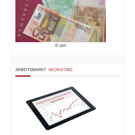
© upo
ARBEITSMARKT
RECRUITING