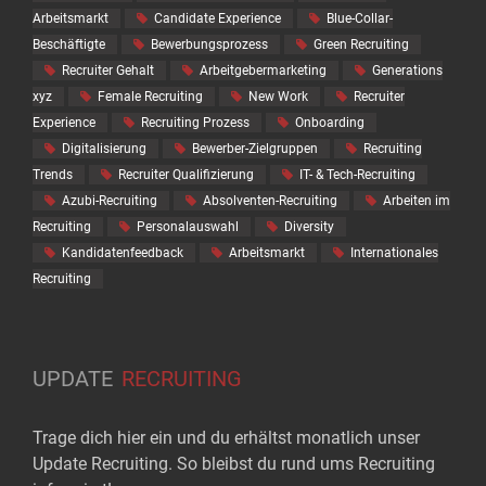
Arbeitsmarkt
Candidate Experience
Blue-Collar-
Beschäftigte
Bewerbungsprozess
Green Recruiting
Recruiter Gehalt
Arbeitgebermarketing
Generations
xyz
Female Recruiting
New Work
Recruiter
Experience
Recruiting Prozess
Onboarding
Digitalisierung
Bewerber-Zielgruppen
Recruiting
Trends
Recruiter Qualifizierung
IT- & Tech-Recruiting
Azubi-Recruiting
Absolventen-Recruiting
Arbeiten im
Recruiting
Personalauswahl
Diversity
Kandidatenfeedback
Arbeitsmarkt
Internationales
Recruiting
UPDATE
RECRUITING
Trage dich hier ein und du erhältst monatlich unser
Update Recruiting. So bleibst du rund ums Recruiting