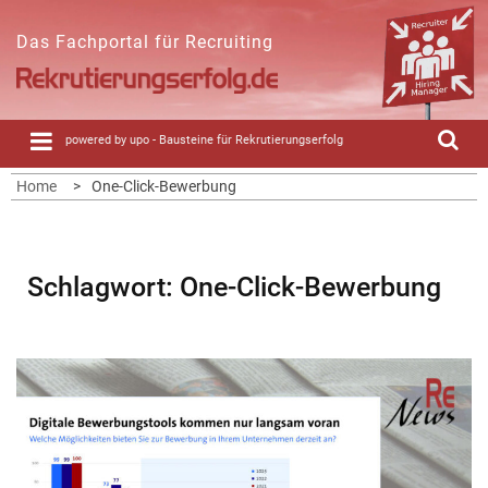
Skip
to
Das Fachportal für Recruiting
content
powered by upo - Bausteine für Rekrutierungserfolg
Home
One-Click-Bewerbung
Schlagwort:
One-Click-Bewerbung