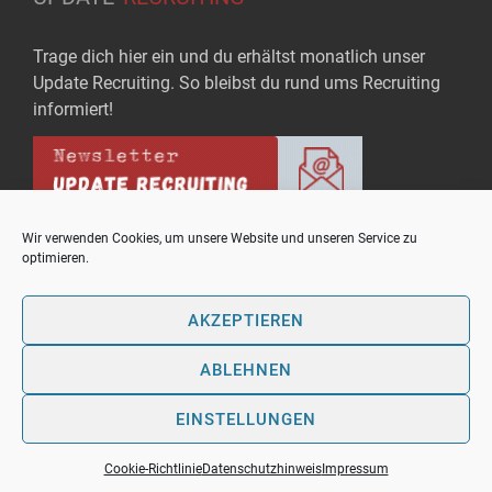
Trage dich hier ein und du erhältst monatlich unser
Update Recruiting. So bleibst du rund ums Recruiting
informiert!
Wir verwenden Cookies, um unsere Website und unseren Service zu
optimieren.
Copyright © upo - Bausteine für Rekrutierungserfolg
AKZEPTIEREN
Theme: OnlineMag by
eVisionThemes
ABLEHNEN
Kontakt
Mediadaten
Datenschutzhinweis
Cookie-Richtlinie (EU)
AGB
Impressum
EINSTELLUNGEN
Cookie-Richtlinie
Datenschutzhinweis
Impressum