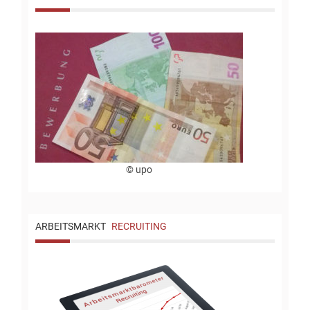
© upo
ARBEITSMARKT
RECRUITING