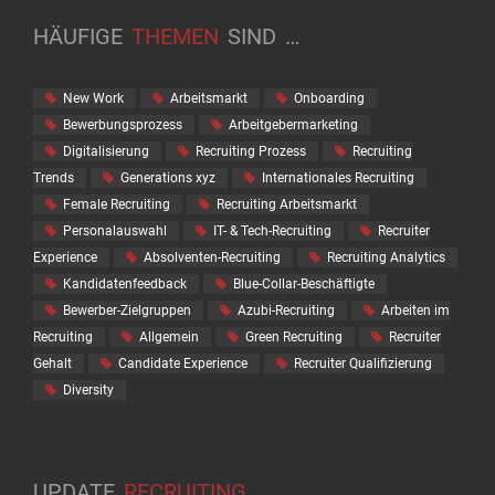
HÄUFIGE
THEMEN
SIND
…
New Work
Arbeitsmarkt
Onboarding
Bewerbungsprozess
Arbeitgebermarketing
Digitalisierung
Recruiting Prozess
Recruiting
Trends
Generations xyz
Internationales Recruiting
Female Recruiting
Recruiting Arbeitsmarkt
Personalauswahl
IT- & Tech-Recruiting
Recruiter
Experience
Absolventen-Recruiting
Recruiting Analytics
Kandidatenfeedback
Blue-Collar-Beschäftigte
Bewerber-Zielgruppen
Azubi-Recruiting
Arbeiten im
Recruiting
Allgemein
Green Recruiting
Recruiter
Gehalt
Candidate Experience
Recruiter Qualifizierung
Diversity
UPDATE
RECRUITING