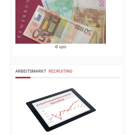
© upo
ARBEITSMARKT
RECRUITING