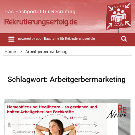
Skip
to
Das Fachportal für Recruiting
content
powered by upo - Bausteine für Rekrutierungserfolg
Home
Arbeitgerbermarketing
Schlagwort:
Arbeitgerbermarketing