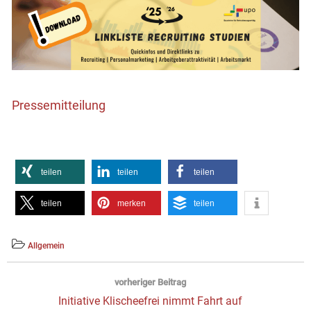
Pressemitteilung
teilen
teilen
teilen
teilen
merken
teilen
Allgemein
Beitragsnavigation
vorheriger Beitrag
Vorheriger
Initiative Klischeefrei nimmt Fahrt auf