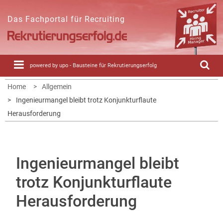
Skip
to
Das Fachportal für Recruiting
content
powered by upo - Bausteine für Rekrutierungserfolg
Home
Allgemein
Ingenieurmangel bleibt trotz Konjunkturflaute
Herausforderung
Ingenieurmangel bleibt
trotz Konjunkturflaute
Herausforderung