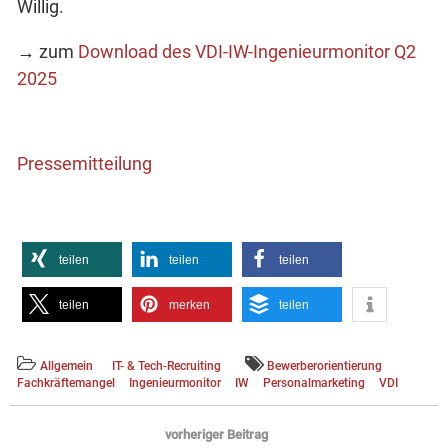
Willig.
→ zum
Download des VDI-IW-Ingenieurmonitor Q2
2025
Pressemitteilung
teilen
teilen
teilen
teilen
merken
teilen
Allgemein
IT- & Tech-Recruiting
Bewerberorientierung
Fachkräftemangel
Ingenieurmonitor
IW
Personalmarketing
VDI
Beitragsnavigation
vorheriger Beitrag