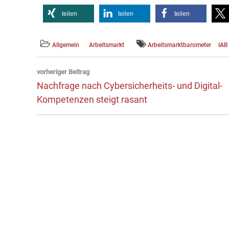
teilen
teilen
teilen
Allgemein
Arbeitsmarkt
Arbeitsmarktbarometer
IAB
Beitragsnavigation
vorheriger Beitrag
Vorheriger
Nachfrage nach Cybersicherheits- und Digital-
Beitrag:
Kompetenzen steigt rasant