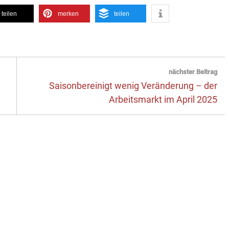
teilen
merken
teilen
nächster Beitrag
Next
Saisonbereinigt wenig Veränderung – der
post:
Arbeitsmarkt im April 2025