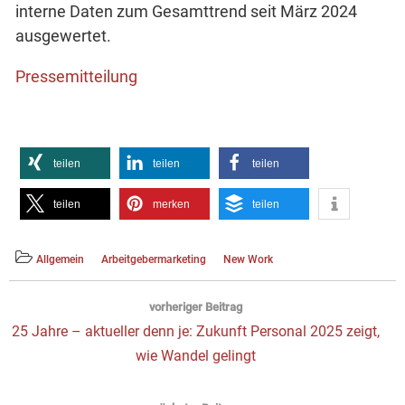
interne Daten zum Gesamttrend seit März 2024
ausgewertet.
Pressemitteilung
teilen
teilen
teilen
teilen
merken
teilen
Allgemein
Arbeitgebermarketing
New Work
Beitragsnavigation
vorheriger Beitrag
Vorheriger
25 Jahre – aktueller denn je: Zukunft Personal 2025 zeigt,
Beitrag:
wie Wandel gelingt