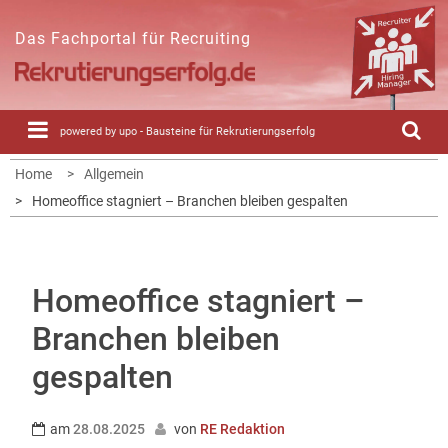
Skip
to
Das Fachportal für Recruiting
content
powered by upo - Bausteine für Rekrutierungserfolg
Home
Allgemein
Homeoffice stagniert – Branchen bleiben gespalten
Homeoffice stagniert –
Branchen bleiben
gespalten
am
28.08.2025
von
RE Redaktion