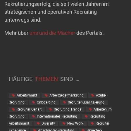
Rekrutierungserfolg, die seit vielen Jahren im
strategischen und operativen Recruiting
unterwegs sind.
Mehr über
uns und die Macher
des Portals.
HÄUFIGE
THEMEN
SIND
…
Arbeitsmarkt
Arbeitgebermarketing
Azubi-
Recruiting
Onboarding
Recruiter Qualifizierung
Recruiter Gehalt
Recruiting Trends
Arbeiten im
Recruiting
Internationales Recruiting
Recruiting
Arbeitsmarkt
Diversity
New Work
Recruiter
Experience
Absolventen-Recruiting
Bewerber-