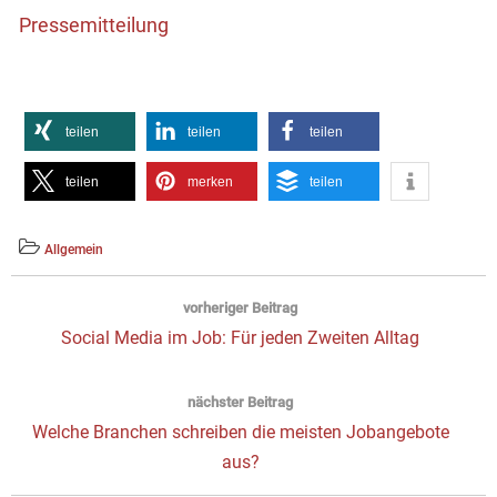
Pressemitteilung
teilen
teilen
teilen
teilen
merken
teilen
Allgemein
Beitragsnavigation
vorheriger Beitrag
Vorheriger
Social Media im Job: Für jeden Zweiten Alltag
Beitrag:
nächster Beitrag
Next
Welche Branchen schreiben die meisten Jobangebote
post:
aus?