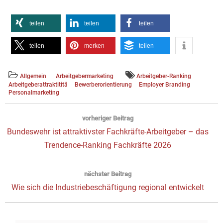
teilen
teilen
teilen
teilen
merken
teilen
Allgemein
Arbeitgebermarketing
Arbeitgeber-Ranking
Arbeitgeberattraktititä
Bewerberorientierung
Employer Branding
Personalmarketing
Beitragsnavigation
vorheriger Beitrag
Vorheriger
Bundeswehr ist attraktivster Fachkräfte-Arbeitgeber – das
Beitrag:
Trendence-Ranking Fachkräfte 2026
nächster Beitrag
Next
Wie sich die Industriebeschäftigung regional entwickelt
post: