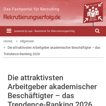
Skip
to
Das Fachportal für Recruiting
content
powered by upo - Bausteine für Rekrutierungserfolg
Home
Allgemein
Die attraktivsten Arbeitgeber akademischer Beschäftigter – das
Trendence-Ranking 2026
Die attraktivsten
Arbeitgeber akademischer
Beschäftigter – das
Trendence-Ranking 2026