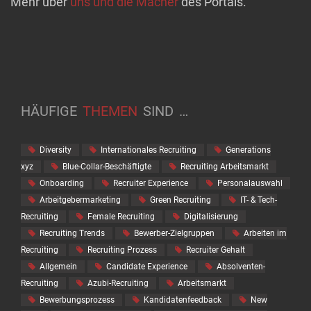
Mehr über
uns und die Macher
des Portals.
HÄUFIGE
THEMEN
SIND
…
Diversity
Internationales Recruiting
Generations
xyz
Blue-Collar-Beschäftigte
Recruiting Arbeitsmarkt
Onboarding
Recruiter Experience
Personalauswahl
Arbeitgebermarketing
Green Recruiting
IT- & Tech-
Recruiting
Female Recruiting
Digitalisierung
Recruiting Trends
Bewerber-Zielgruppen
Arbeiten im
Recruiting
Recruiting Prozess
Recruiter Gehalt
Allgemein
Candidate Experience
Absolventen-
Recruiting
Azubi-Recruiting
Arbeitsmarkt
Bewerbungsprozess
Kandidatenfeedback
New