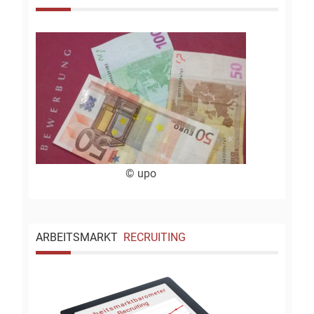
© upo
ARBEITSMARKT
RECRUITING