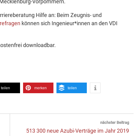
ht Mecklenburg-Vorpommern.
arriereberatung Hilfe an: Beim Zeugnis- und
erefragen
können sich Ingenieur*innen an den VDI
kostenfrei downloadbar.
teilen
merken
teilen
nächster Beitrag
Next
513 300 neue Azubi-Verträge im Jahr 2019