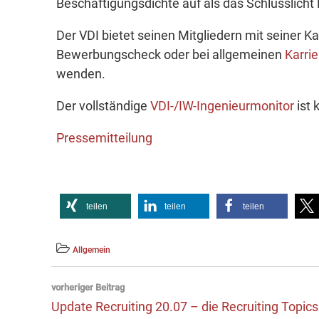
Beschäftigungsdichte auf als das Schlusslic
Der VDI bietet seinen Mitgliedern mit seiner K
Bewerbungscheck oder bei allgemeinen
Karri
wenden.
Der vollständige
VDI-/IW-Ingenieurmonitor
ist 
Pressemitteilung
teilen
teilen
teilen
Allgemein
Beitragsnavigation
vorheriger Beitrag
Vorheriger
Update Recruiting 20.07 – die Recruiting Topics