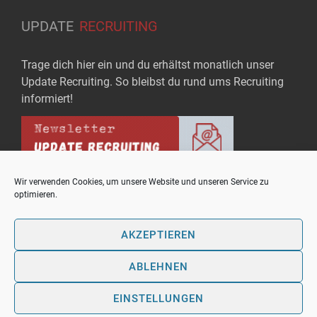
UPDATE
RECRUITING
Trage dich hier ein und du erhältst monatlich unser
Update Recruiting. So bleibst du rund ums Recruiting
informiert!
Wir verwenden Cookies, um unsere Website und unseren Service zu
optimieren.
Copyright © upo - Bausteine für Rekrutierungserfolg
AKZEPTIEREN
Theme: OnlineMag by
eVisionThemes
ABLEHNEN
Kontakt
Mediadaten
Datenschutzhinweis
Cookie-Richtlinie (EU)
AGB
Impressum
EINSTELLUNGEN