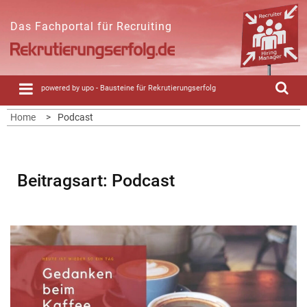
Skip
to
Das Fachportal für Recruiting
content
powered by upo - Bausteine für Rekrutierungserfolg
Home
Podcast
Beitragsart:
Podcast