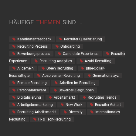
HÄUFIGE
THEMEN
SIND
…
Kandidatenfeedback
Recruiter Qualifizierung
Recruiting Prozess
Onboarding
Bewerbungsprozess
Candidate Experience
Recruiter
Experience
Recruiting Analytics
Azubi-Recruiting
Allgemein
Green Recruiting
Blue-Collar-
Beschäftigte
Absolventen-Recruiting
Generations xyz
Female Recruiting
Arbeiten im Recruiting
Personalauswahl
Bewerber-Zielgruppen
Digitalisierung
Arbeitsmarkt
Recruiting Trends
Arbeitgebermarketing
New Work
Recruiter Gehalt
Recruiting Arbeitsmarkt
Diversity
Internationales
Recruiting
IT- & Tech-Recruiting