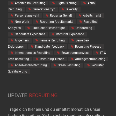
Arbeiten im Recruiting
Digitalisierung
Azubi-
Recruiting
Generations xyz
Diversity
Personalauswahl
Recruiter Gehalt
Arbeitsmarkt
New Work
Recruiting Arbeitsmarkt
Recruiting
Analytics
Blue-Collar-Beschäftigte
Onboarding
Candidate Experience
Recruiter Experience
Allgemein
Female Recruiting
Bewerber-
Zielgruppen
Kandidatenfeedback
Recruiting Prozess
Internationales Recruiting
Bewerbungsprozess
IT- &
Tech-Recruiting
Recruiting Trends
Arbeitgebermarketing
Absolventen-Recruiting
Green Recruiting
Recruiter
Qualifizierung
UPDATE
RECRUITING
Trage dich hier ein und du erhältst monatlich unser
Update Recruiting. So bleibst du rund ums Recruiting