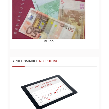
© upo
ARBEITSMARKT
RECRUITING