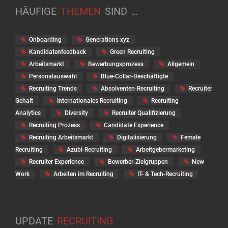
HÄUFIGE
THEMEN
SIND
…
Onboarding
Generations xyz
Kandidatenfeedback
Green Recruiting
Arbeitsmarkt
Bewerbungsprozess
Allgemein
Personalauswahl
Blue-Collar-Beschäftigte
Recruiting Trends
Absolventen-Recruiting
Recruiter
Gehalt
Internationales Recruiting
Recruiting
Analytics
Diversity
Recruiter Qualifizierung
Recruiting Prozess
Candidate Experience
Recruiting Arbeitsmarkt
Digitalisierung
Female
Recruiting
Azubi-Recruiting
Arbeitgebermarketing
Recruiter Experience
Bewerber-Zielgruppen
New
Work
Arbeiten im Recruiting
IT- & Tech-Recruiting
UPDATE
RECRUITING