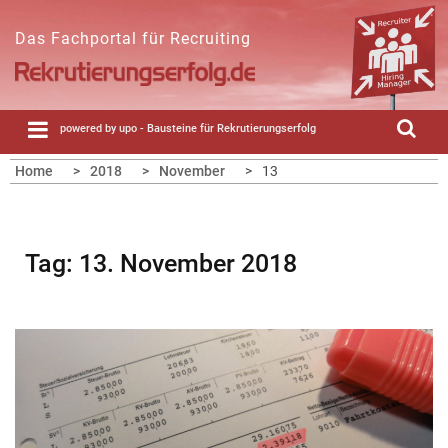
Skip
to
Das Fachportal für Recruiting
content
powered by upo - Bausteine für Rekrutierungserfolg
Home
2018
November
13
Tag:
13. November 2018